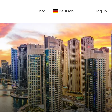
info
Deutsch
Log-in