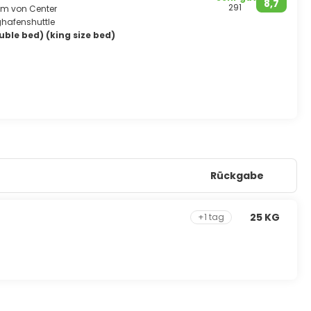
8,7
291
 km von Center
ghafenshuttle
ble bed) (king size bed)
Rückgabe
25 KG
+1 tag