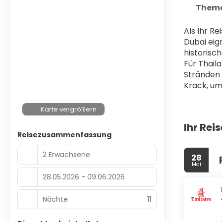
Theme
Als Ihr R
Dubai eign
historisc
Für Thaila
Stränden u
Krack, um
Karte vergrößern
Ihr Rei
Reisezusammenfassung
2 Erwachsene
28
Mai
28.05.2026 - 09.06.2026
Nächte
11