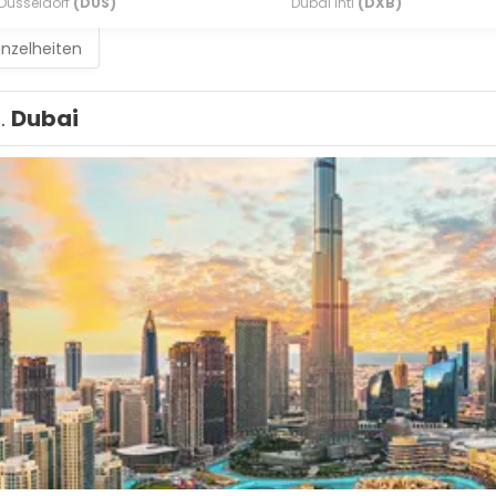
Dusseldorf
(DUS)
Dubai Intl
(DXB)
inzelheiten
1.
Dubai