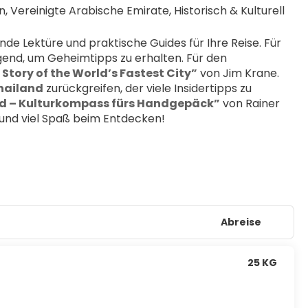
, Vereinigte Arabische Emirate, Historisch & Kulturell
de Lektüre und praktische Guides für Ihre Reise. Für 
end, um Geheimtipps zu erhalten. Für den 
 Story of the World’s Fastest City”
 von Jim Krane. 
Thailand
 zurückgreifen, der viele Insidertipps zu 
d – Kulturkompass fürs Handgepäck”
 von Rainer 
e und viel Spaß beim Entdecken!
Abreise
25 KG