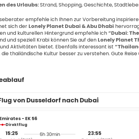
n des Urlaubs:
 Strand, Shopping, Geschichte, Stadtleben
eiseberater empfehle ich Ihnen zur Vorbereitung inspirieren
et sich der 
Lonely Planet Dubai & Abu Dhabi
 hervorrag
hen und kulturellen Hintergrund empfehle ich 
“Dubai: The
nd und speziell Krabi können Sie auf den 
Lonely Planet 
nd Aktivitäten bietet. Ebenfalls interessant ist 
“Thailan
 die thailändische Kultur besser zu verstehen. Gute Reis
seablauf
Flug von Dusseldorf nach Dubai
Emirates - EK 56
Direktflug
15:25
23:55
6h 30min