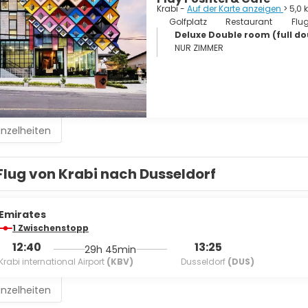
Krabi -
Auf der Karte anzeigen
> 5,0
Golfplatz
Restaurant
Flu
Deluxe Double room (full dou
NUR ZIMMER
inzelheiten
Flug von Krabi nach Dusseldorf
Emirates
1 Zwischenstopp
12:40
13:25
29h 45min
Krabi international Airport
(KBV)
Dusseldorf
(DUS)
inzelheiten