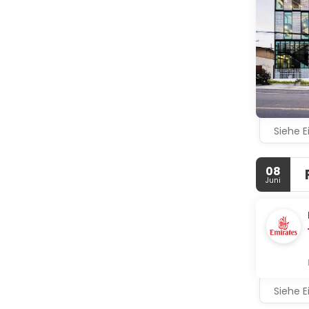
Siehe E
08
Juni
Siehe E