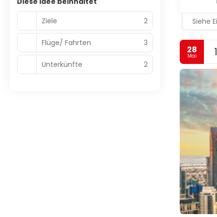
Diese Idee beinhaltet
Ziele
2
Siehe E
Flüge/ Fahrten
3
28
Mai
Unterkünfte
2