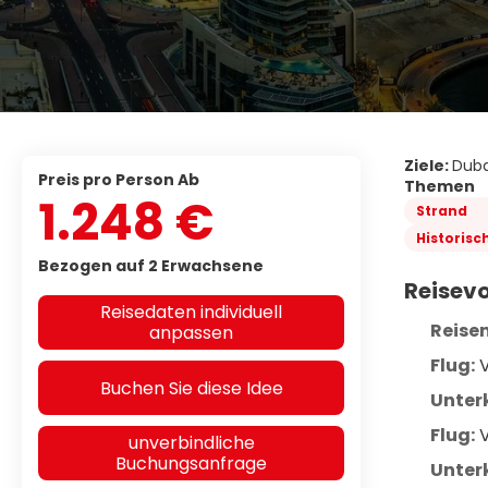
Ziele:
Duba
Preis pro Person Ab
Themen
1.248 €
Strand
Historisc
Bezogen auf 2 Erwachsene
Reisevo
Reisedaten individuell
Reise
anpassen
Flug:
 
Buchen Sie diese Idee
Unterk
Flug:
 
unverbindliche
Buchungsanfrage
Unterk