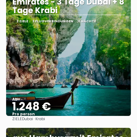
Emirates - 3 Tage Dubai + 8
Tage Krabi
2 ZIELE
3 FLUGVERBINDUNGEN
11 NÄCHTE
Ab
1.248 €
Pro person
ZIELE
Dubai · Krabi
Sehen