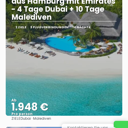
aus Hamburg mit Emirates
- 4 Tage Dubai + 10 Tage
Malediven
2 ZIELE
3 FLUGVERBINDUNGEN
14 NÄCHTE
Ab
1.948 €
Pro person
ZIELE
Dubai · Malediven
Sehen
Kontaktieren Sie uns