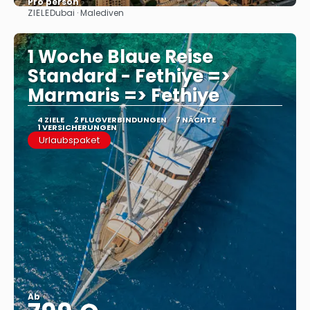
Pro person
ZIELE
Dubai · Malediven
Sehen
1 Woche Blaue Reise
Standard - Fethiye =>
Marmaris => Fethiye
4 ZIELE
2 FLUGVERBINDUNGEN
7 NÄCHTE
1 VERSICHERUNGEN
Urlaubspaket
Ab