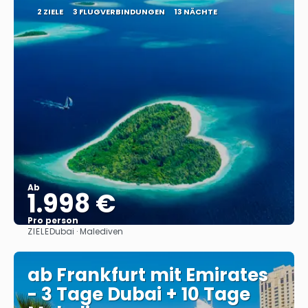
2 ZIELE
3 FLUGVERBINDUNGEN
13 NÄCHTE
Ab
1.998 €
Pro person
ZIELE
Dubai · Malediven
Sehen
ab Frankfurt mit Emirates
- 3 Tage Dubai + 10 Tage