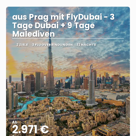
Sehen
aus Prag mit FlyDubai - 3
Tage Dubai + 9 Tage
Malediven
2 ZIELE
3 FLUGVERBINDUNGEN
12 NÄCHTE
Ab
2.971 €