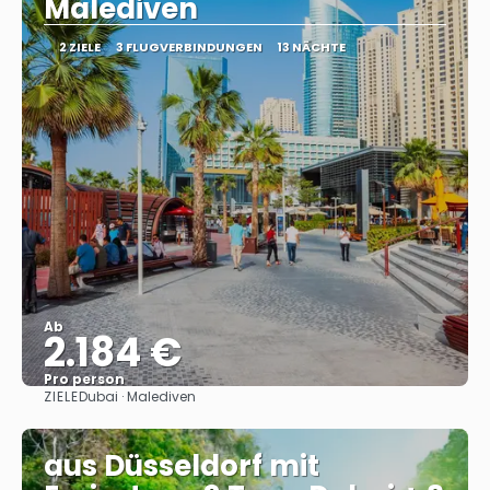
Malediven
2 ZIELE
3 FLUGVERBINDUNGEN
13 NÄCHTE
Ab
2.184 €
Pro person
ZIELE
Dubai · Malediven
Sehen
aus Düsseldorf mit