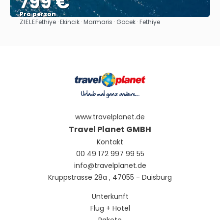
799 €
Pro person
ZIELE
Fethiye · Ekincik · Marmaris · Gocek · Fethiye
Sehen
www.travelplanet.de
Travel Planet GMBH
Kontakt
00 49 172 997 99 55
info@travelplanet.de
Kruppstrasse 28a , 47055 - Duisburg
Unterkunft
Flug + Hotel
Pakete