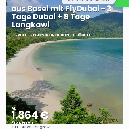
aus Basel mit FlyDubai - 3
Tage Dubai + 8 Tage
Langkawi
2 ZIELE
3 FLUGVERBINDUNGEN
11 NÄCHTE
Ab
1.864 €
Pro person
ZIELE
Dubai · Langkawi