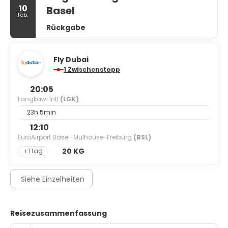
10
Basel
Feb.
Rückgabe
Fly Dubai
1 Zwischenstopp
20:05
Langkawi Intl
(LGK)
23h 5min
12:10
EuroAirport Basel-Mulhouse-Freiburg
(BSL)
20 KG
+1 tag
Siehe Einzelheiten
Reisezusammenfassung