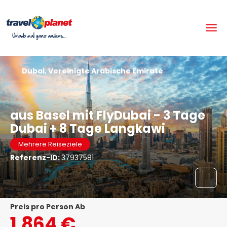
Dubai, Vereinigte Arabische Emirate
aus Basel mit FlyDubai - 3 Tage
Dubai + 8 Tage Langkawi
Mehrere Reiseziele
Referenz-ID:
37937581
Preis pro Person Ab
1.864 €