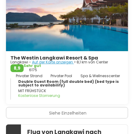
Ausflugsmöglichkeiten. Klassische Inselrundfahrten
stehen ebenso auf dem Programm wie Mangroven-
Touren, Dschungel-Exkursionen oder die Erkundung des
"Kampung-Lifestyles", des dörflichen Lebens. Die Fans der
Insel schwärmen von der sehr relaxten Atmosphäre, die
den Alltagsstress ganz schnell vergessen lässt. Die Anreise
erfolgt per Flug von Kuala Lumpur oder Singapur. Als beste
Reisezeit gelten die Monate November bis Mai/Juni. In der
Nebensaison wird es ruhiger, das Meer kann aufgewühlt
und evtl. nicht schwimmbar sein.
The Westin Langkawi Resort & Spa
Langkawi -
Auf der Karte anzeigen
> 8,1 km von Center
Sehr gut
8,9
6175
Privater Strand
Privater Pool
Spa & Wellnesscenter
Double Guest Room (full double bed) (bed type is
subject to availability)
MIT FRÜHSTÜCK
Kostenlose Stornierung
Siehe Einzelheiten
Flug von Langkawi nach