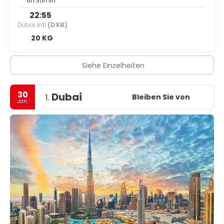
6h 35min
22:55
Dubai Intl
(DXB)
20 KG
Siehe Einzelheiten
30
Dubai
Bleiben Sie von
1.
Jan.