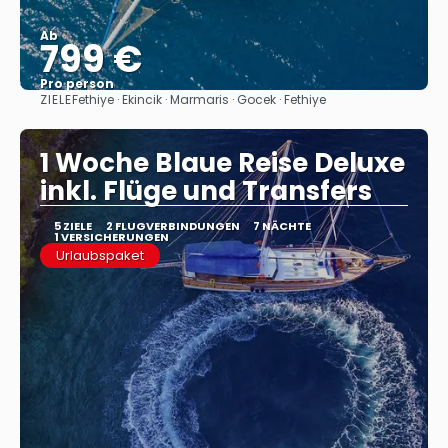
Ab
799 €
Pro person
ZIELE
Fethiye · Ekincik · Marmaris · Gocek · Fethiye
Sehen
1 Woche Blaue Reise Deluxe
inkl. Flüge und Transfers
5 ZIELE
2 FLUGVERBINDUNGEN
7 NÄCHTE
1 VERSICHERUNGEN
Urlaubspaket