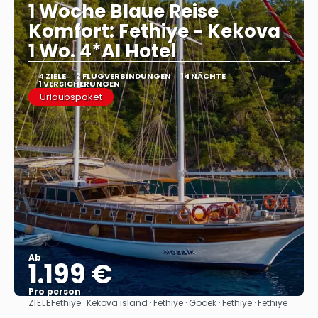
1 Woche Blaue Reise
Komfort: Fethiye - Kekova
1 Wo. 4*AI Hotel
4 ZIELE
2 FLUGVERBINDUNGEN
14 NÄCHTE
1 VERSICHERUNGEN
Urlaubspaket
Ab
1.199 €
Pro person
ZIELE
Fethiye · Kekova island · Fethiye · Gocek · Fethiye · Fethiye
Sehen