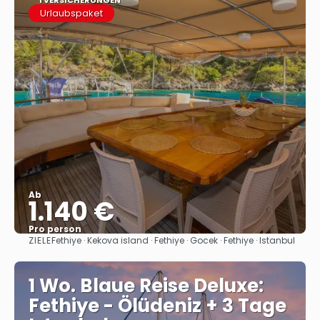
1 VERSICHERUNGEN
Urlaubspaket
Ab
1.140 €
Pro person
ZIELE
Fethiye · Kekova island · Fethiye · Gocek · Fethiye · Istanbul
Sehen
1 Wo. Blaue Reise Deluxe:
Fethiye - Ölüdeniz + 3 Tage