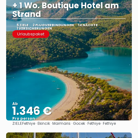
+ 1 Wo. Boutique Hotel am
Strand
5 ZIELE
2 FLUGVERBINDUNGEN
14 NÄCHTE
1 VERSICHERUNGEN
Urlaubspaket
Ab
1.346 €
Pro person
ZIELE
Fethiye · Ekincik · Marmaris · Gocek · Fethiye · Fethiye
Sehen