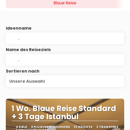
Blaue Reise
Ideenname
Name des Reiseziels
Sortieren nach
Unsere Auswahl
1 Wo. Blaue Reise Standard
+ 3 Tage Istanbul
4 ZIELE
3 FLUGVERBINDUNGEN
10 NÄCHTE
2 TRANSFERS