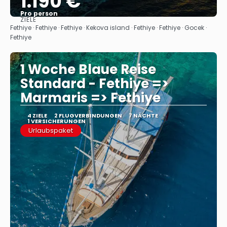
1.190 €
Pro person
ZIELE
Sehen
Fethiye · Fethiye · Fethiye · Kekova island · Fethiye · Fethiye · Gocek ·
Fethiye
1 Woche Blaue Reise
Standard - Fethiye =>
Marmaris => Fethiye
4 ZIELE
2 FLUGVERBINDUNGEN
7 NÄCHTE
1 VERSICHERUNGEN
Urlaubspaket