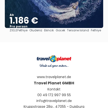
Ab
1.186 €
Pro person
ZIELE
Fethiye · Oludeniz · Ekincik · Gocek · Tersane Island · Fethiye
Sehen
www.travelplanet.de
Travel Planet GMBH
Kontakt
00 49 172 997 99 55
info@travelplanet.de
Kruppstrasse 28a , 47055 - Duisburg