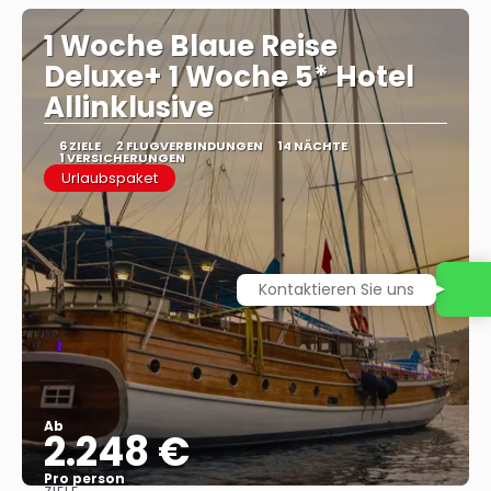
1 Woche Blaue Reise
Deluxe+ 1 Woche 5* Hotel
Allinklusive
6 ZIELE
2 FLUGVERBINDUNGEN
14 NÄCHTE
1 VERSICHERUNGEN
Urlaubspaket
Kontaktieren Sie uns
Ab
2.248 €
Pro person