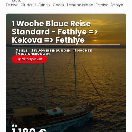
ZIELE
Sehen
Fethiye · Oludeniz · Ekincik · Gocek · Tersane Island · Fethiye · Fethiye
1 Woche Blaue Reise
Standard - Fethiye =>
Kekova => Fethiye
3 ZIELE
2 FLUGVERBINDUNGEN
7 NÄCHTE
1 VERSICHERUNGEN
Urlaubspaket
Ab