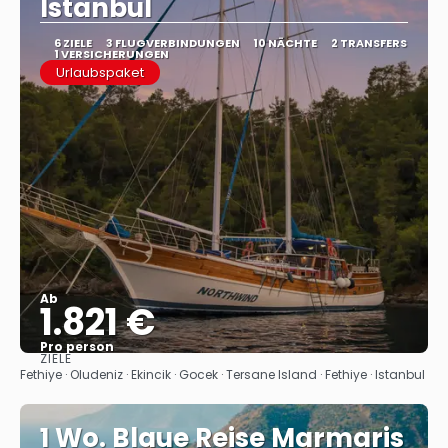
Istanbul
6 ZIELE
3 FLUGVERBINDUNGEN
10 NÄCHTE
2 TRANSFERS
1 VERSICHERUNGEN
Urlaubspaket
Ab
1.821 €
Pro person
ZIELE
Sehen
Fethiye · Oludeniz · Ekincik · Gocek · Tersane Island · Fethiye · Istanbul
1 Wo. Blaue Reise Marmaris