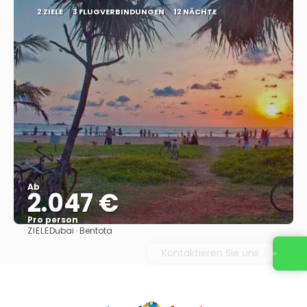
2 ZIELE
3 FLUGVERBINDUNGEN
12 NÄCHTE
Ab
2.047 €
Pro person
ZIELE
Dubai · Bentota
Sehen
Kontaktieren Sie uns